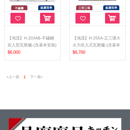
【鴻茂】H-203AB-不鏽鋼
【鴻茂】H-255A-正三環大
崁入型瓦斯爐-(含基本安裝)
火力崁入式瓦斯爐-(含基本
$6,000
安裝...
$6,700
1
«上一頁
下一頁»