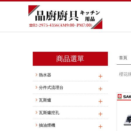
商品選單
首頁
櫻花牌 
熱水器
分件式流理台
瓦斯爐
瓦斯爐挖孔
抽油煙機