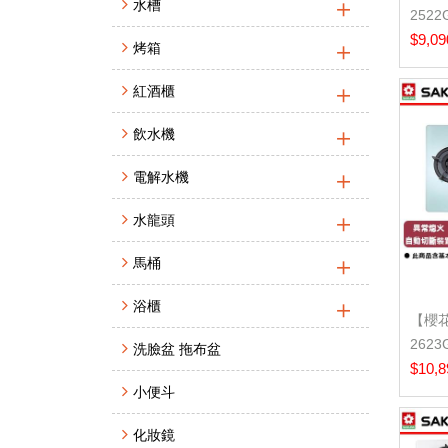
水槽
252
面爐 -
$9,09
烤箱
紅酒櫃
飲水機
電解水機
水龍頭
馬桶
浴櫃
【櫻花
262
洗臉盆 拖布盆
檯面爐 
$10,8
小便斗
化妝鏡