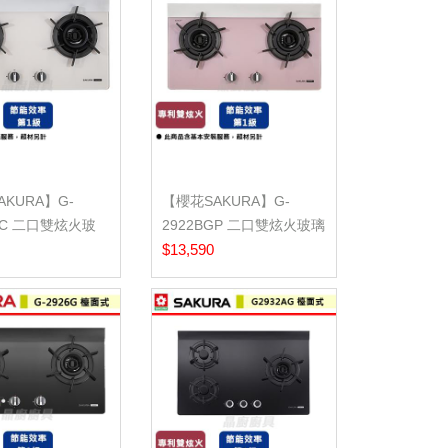
KURA】G-
【櫻花SAKURA】G-
GC 二口雙炫火玻
2922BGP 二口雙炫火玻璃
奶油杏...
檯面爐 胭脂粉...
$13,590