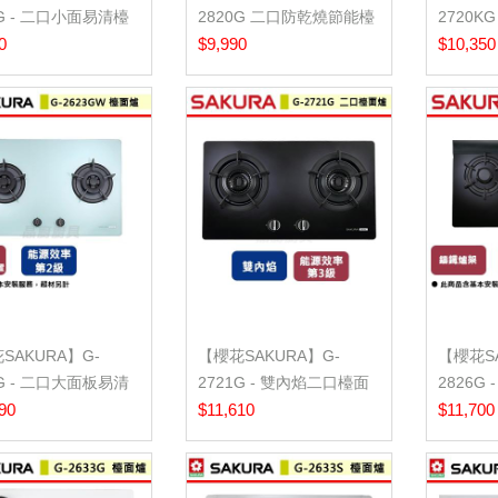
2G - 二口小面易清檯
2820G 二口防乾燒節能檯
2720K
 (含基...
0
面爐 - (含基...
$9,990
爐 - (含
$10,350
SAKURA】G-
【櫻花SAKURA】G-
【櫻花SA
3G - 二口大面板易清
2721G - 雙內焰二口檯面
2826G
- (含...
90
爐 - (含基本...
$11,610
面爐 - (
$11,700