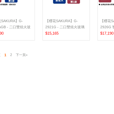
SAKURA】G-
【櫻花SAKURA】G-
【櫻花SA
2AGB - 二口雙炫火玻
2921G - 二口雙炫火玻璃
2926
 - (...
90
檯面爐 - (含...
$15,165
璃檯面爐 
$17,190
1
2
下一頁»
頁