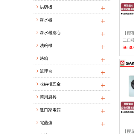
烘碗機
淨水器
淨水器濾心
【櫻花
二口檯
洗碗機
務)
$6,30
烤箱
流理台
收納櫃五金
商用廚具
進口家電館
電蒸爐
【櫻花