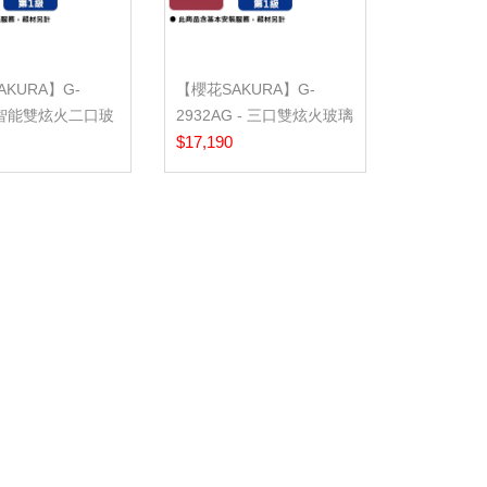
KURA】G-
【櫻花SAKURA】G-
G 智能雙炫火二口玻
2932AG - 三口雙炫火玻璃
(含...
檯面爐 - (含...
$17,190