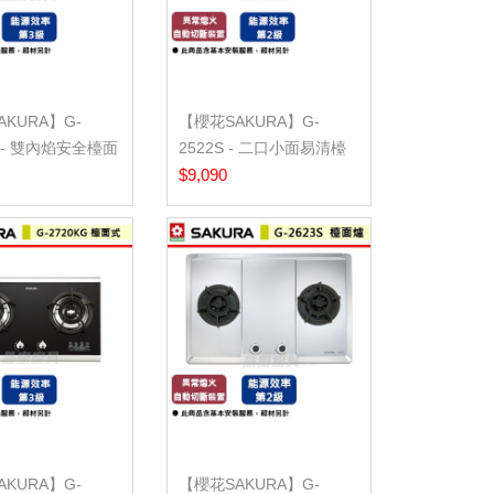
KURA】G-
【櫻花SAKURA】G-
S - 雙內焰安全檯面
2522S - 二口小面易清檯
基本...
面爐 - (含基...
$9,090
KURA】G-
【櫻花SAKURA】G-