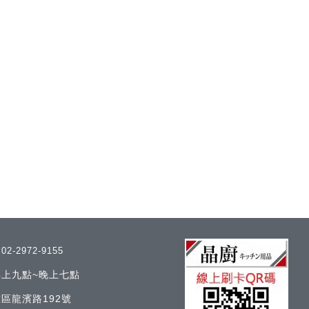
/
02-2972-9155
 早上九點~晚上七點
區龍濱路192號