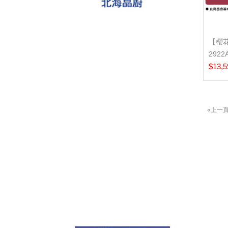
【櫻花
292
璃檯面爐
$13,5
«上一