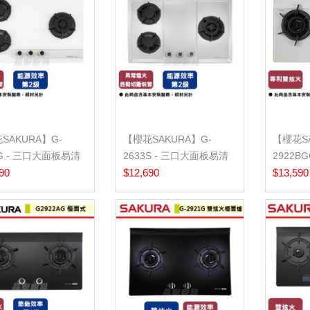
SAKURA】G-
【櫻花SAKURA】G-
【櫻花SA
3G - 三口大面板易清
2633S - 三口大面板易清
2922B
- (含...
90
檯面爐 - (含...
$12,690
璃檯面爐 
$13,590