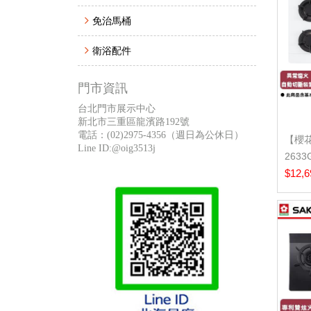
免治馬桶
衛浴配件
門市資訊
台北門市展示中心
新北市三重區龍濱路192號
電話：
(02)2975-4356
（週日為公休日）
【櫻花
Line ID:@oig3513j
263
檯面爐 
$12,6