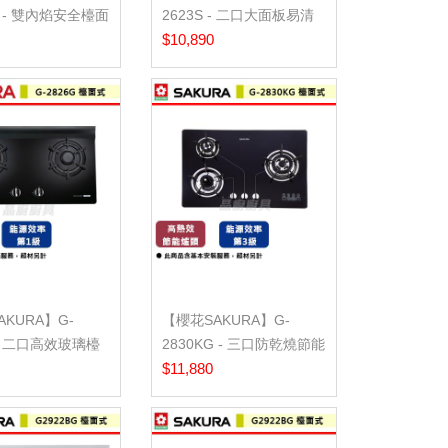
G - 雙內焰安全檯面
2623S - 二口大面板易清
基本...
檯面爐 - (含...
$10,890
KURA】G-
【櫻花SAKURA】G-
 - 二口高效玻璃檯
2830KG - 三口防乾燒節能
含基...
檯面爐 - (含...
$11,880