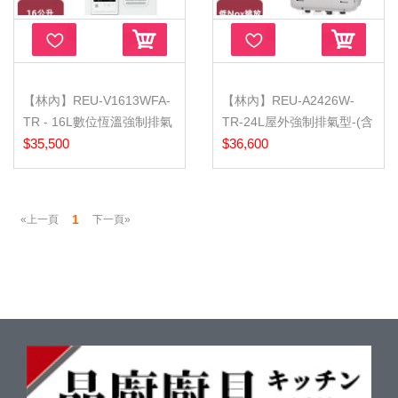
【林內】REU-V1613WFA-
【林內】REU-A2426W-
TR - 16L數位恆溫強制排氣
TR-24L屋外強制排氣型-(含
熱水器...
$35,500
基本安裝...
$36,600
1
«上一頁
下一頁»