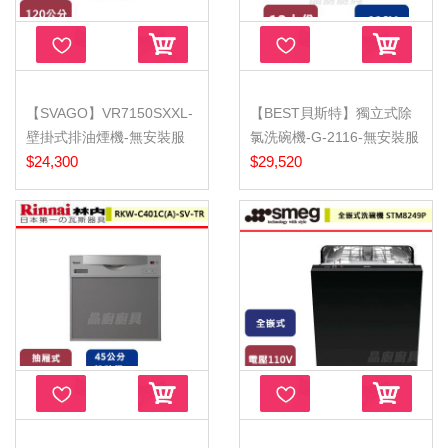
【SVAGO】VR7150SXXL-
【BEST貝斯特】獨立式除
壁掛式排油煙機-無安裝服
氯洗碗機-G-2116-無安裝服
務
$24,300
務
$29,520