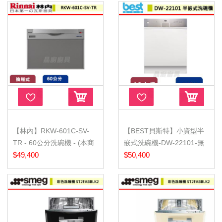
【林內】RKW-601C-SV-
【BEST貝斯特】小資型半
TR - 60公分洗碗機 - (本商
嵌式洗碗機-DW-22101-無
品不含...
$49,400
安裝服...
$50,400